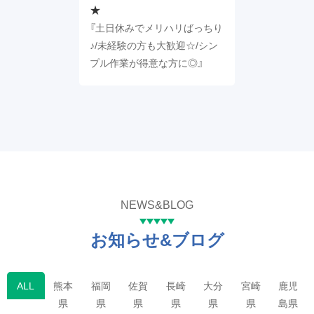
★
『土日休みでメリハリばっちり
♪/未経験の方も大歓迎☆/シン
プル作業が得意な方に◎』
NEWS&BLOG
お知らせ&ブログ
ALL
熊本
福岡
佐賀
長崎
大分
宮崎
鹿児
県
県
県
県
県
県
島県