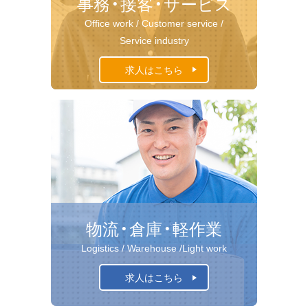
事務・接客・サービス
Office work /
Customer service /
Service industry
求人はこちら
物流・倉庫・軽作業
Logistics /
Warehouse /
Light work
求人はこちら