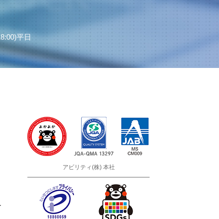
8:00)平日
アビリティ(株) 本社
ー