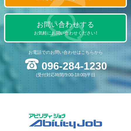
る場合を除いて、請求に応じません。訂正・削除につい
て、適切な本人確認の手続きを取らせて頂いた後、訂
正・削除を行い結果をご報告致します。
お問い合わせする
＜個人情報に関する問い合わせ・開示・訂正・削除等の
窓口＞
お気軽にお問い合わせください！
アビリティ株式会社 総務部
熊本県熊本市東区長嶺東8丁目1-1
お電話でのお問い合わせはこちらから
TEL: (096)284-1230／FAX(096)284-1080
Email: info@ability-net.jp
096-284-1230
５.個人情報の委託について
(受付対応時間/9:00-18:00)平日
当社は、第１項の利用目的の範囲内で個人情報を委託
する事があります。
６.個人情報をご提供頂けない場合
採用選考業務を行うことができない場合がございます
のでご了承下さい。
７.個人情報の取得について
当社は、クッキー等の本人が容易に認識できない方法
による個人情報の取得は致しません。