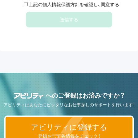
用させて頂きます。
上記の個人情報保護方針を確認し、同意する
但し、上記に挙げる目的以外で個人情報を利用させて
頂く必要が生じた場合は、その旨を明示し、本人の同意
を頂いた上で取得・利用致します。
３.個人情報の提供について
当社は、下記の場合を除き、ご本人の個人情報を第三者
に開示、または提供致しません。
(1)ご本人の同意がある場合
(2)法令に基づく場合
(3)人の生命、健康、又は財産の保護の為に必要であっ
て、ご本人の同意を得ることが困難な場合
(4)利用目的の達成に必要な範囲で、個人情報の取扱い
へのご登録はお済みですか？
を委託する場合
４.個人情報の開示、および訂正・削除について
アビリティはあなたにピッタリなお仕事探しのサポートを行います！
当社で保有する個人情報について、ご本人から開示の
請求があった場合には、適切な本人確認の手続きを経
アビリティに登録する
た上で開示致します。その際、ご本人とその代理人以
外の第三者からの請求については、合法的な要請があ
登録をして各情報をチェック！