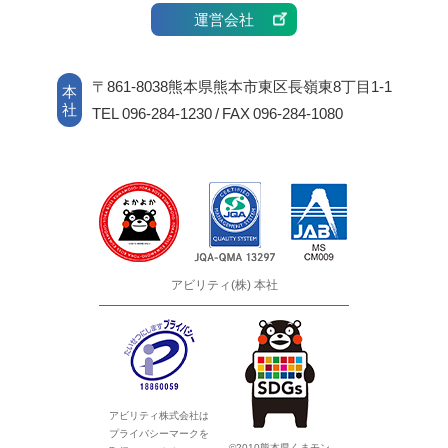
制 定 日 平成17年7月1日
運営会社
最新改定日 平成20年1月4日
アビリティ株式会社
〒861-8038熊本県熊本市東区長嶺東8丁目1-1
代表取締役 小北正秀
本
社
TEL 096-284-1230 / FAX 096-284-1080
個人情報苦情・相談窓口
アビリティ株式会社 総務部
TEL：096-284-1230 FAX：096-284-1080
E-mail：info@ability-net.jp
アビリティ(株) 本社
アビリティ株式会社は
プライバシーマークを
©2010熊本県くまモン