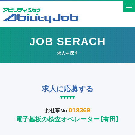
t
o
g
g
JOB SERACH
l
e
求人を探す
n
a
v
i
求人に応募する
g
a
t
018369
お仕事No:
i
電子基板の検査オペレーター【有田】
o
n