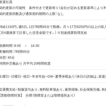
派遣社員
契約更新の可能性 条件付きで更新有り（会社が定める更新基準により判
契約更新回数及び通算契約期間の上限：なし
時給1150円、週5日、1日7時間45分で勤務。 月々17万8250円の以上の収
（月4週換算で計算した目安金額です。） ※別途残業割増支給
勤務時間：8:00 ～ 16:30
実働時間：7時間45分
休憩：45分
時間外労働あり 月平均 20時間程度
土曜日・日曜日・祝日・年末年始・GW・夏季休暇あり（休日の詳細は、派
交通費支給・制服貸与あり、無料駐車場あり、雇用保険、社会保険完備、有
【受動喫煙対策】 分煙（喫煙室または喫煙場所あり）