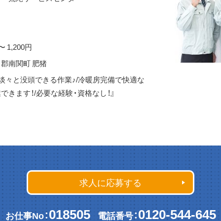
〜 1,200円
郡南関町 肥猪
淡々と没頭できる作業♪/冷暖房完備で快適な
できます！/必要な経験・資格なし！』
求人に応募する
018505
0120-544-645
お仕事No：
電話番号：