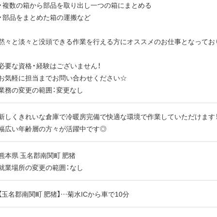
・複数の箱から部品を取り出し一つの箱にまとめる
・部品をまとめた箱の運搬など
黙々と淡々と没頭できる作業を行える方にオススメのお仕事となってお
必要な資格・経験はございません！
お気軽に担当までお問い合わせください☆
業務の変更の範囲：変更なし
新しくきれいな倉庫で冷暖房完備で快適な環境で作業していただけます
幅広い年齢層の方々が活躍中です◎
熊本県 玉名郡南関町 肥猪
就業場所の変更の範囲：なし
【玉名郡南関町 肥猪】…菊水ICから車で10分