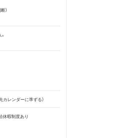
断）
入。
遣先カレンダーに準ずる）
給休暇制度あり