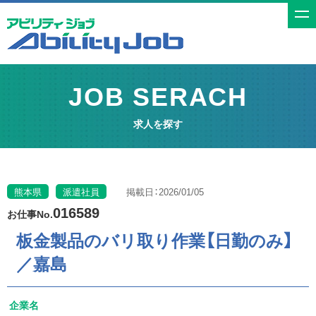
t
o
g
g
JOB SERACH
l
e
求人を探す
n
a
v
i
熊本県
派遣社員
掲載日：2026/01/05
g
016589
お仕事No.
a
板金製品のバリ取り作業【日勤のみ】
t
／嘉島
i
o
n
企業名