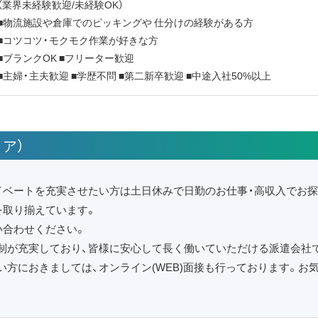
（業界未経験歓迎/未経験OK）
■物流施設や倉庫でのピッキングや 仕分けの経験がある方
■コツコツ・モクモク作業が好きな方
■ブランクOK ■フリーター歓迎
■主婦・主夫歓迎 ■学歴不問 ■第二新卒歓迎 ■中途入社50%以上
ア）
イベートを充実させたい方は土日休みで日勤のお仕事・高収入でお
を取り揃えています。
い合わせください。
制が充実しており、皆様に安心して長く働いていただける派遣会社
い方におきましては、オンライン(WEB)面接も行っております。お