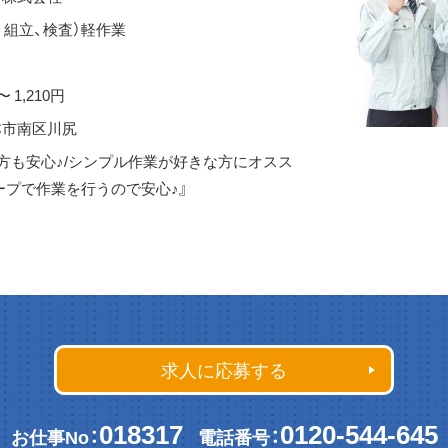
、組立、検査）軽作業
〜 1,210円
本市南区川尻
方も安心♪/シンプル作業が好きな方にオスス
ープで作業を行うので安心♪』
求人に応募する
018317
0120-544-645
お仕事No：
電話番号：