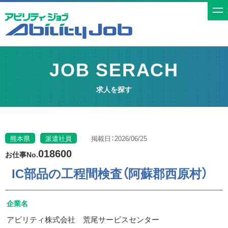
t
o
g
g
JOB SERACH
l
e
求人を探す
n
a
v
i
熊本県
派遣社員
掲載日：2026/06/25
g
018600
お仕事No.
a
IC部品の工程間検査（阿蘇郡西原村）
t
i
企業名
o
n
アビリティ株式会社 荒尾サービスセンター