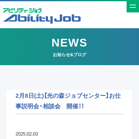
t
o
g
g
NEWS
l
e
お知らせ&ブログ
n
a
v
i
g
2月8日(土)【光の森ジョブセンター】お仕
a
事説明会・相談会 開催！！
t
i
o
n
2025.02.03