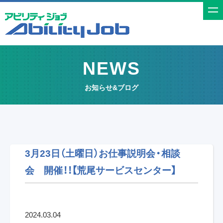
t
o
g
g
NEWS
l
e
お知らせ&ブログ
n
a
v
i
g
3月23日（土曜日）お仕事説明会・相談
a
会 開催！！【荒尾サービスセンター】
t
i
o
n
2024.03.04