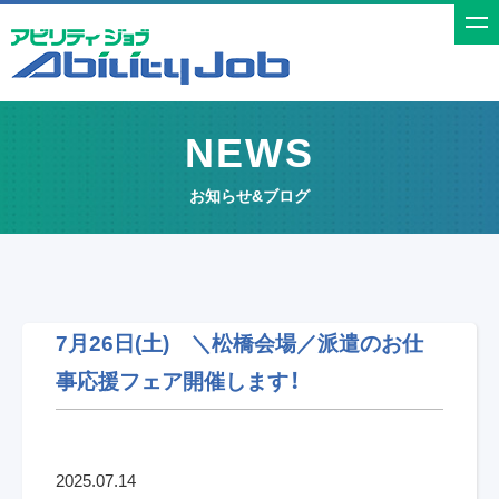
t
o
g
g
NEWS
l
e
お知らせ&ブログ
n
a
v
i
g
7月26日(土) ＼松橋会場／派遣のお仕
a
事応援フェア開催します！
t
i
o
n
2025.07.14