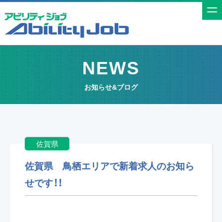
t
o
g
g
NEWS
l
e
お知らせ&ブログ
n
a
v
i
佐賀県
g
a
佐賀県 鳥栖エリアで新着求人のお知ら
t
せです！！
i
o
n