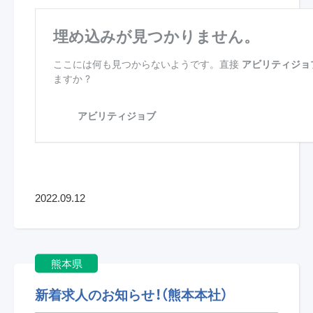
2022.09.12
熊本県
新着求人のお知らせ！（熊本本社）