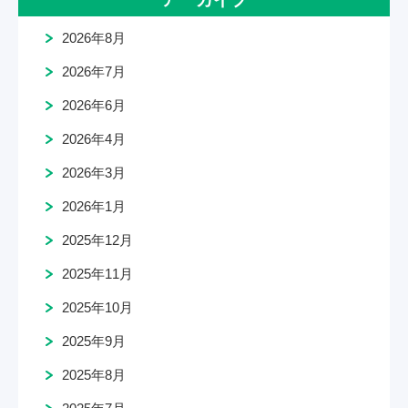
2026年8月
2026年7月
2026年6月
2026年4月
2026年3月
2026年1月
2025年12月
2025年11月
2025年10月
2025年9月
2025年8月
2025年7月