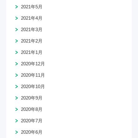
2021年5月
2021年4月
2021年3月
2021年2月
2021年1月
2020年12月
2020年11月
2020年10月
2020年9月
2020年8月
2020年7月
2020年6月