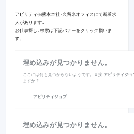
アビリティ㈱熊本本社・久留米オフィスにて新着求
人があります。
お仕事探し、検索は下記バナーをクリック願いま
す。