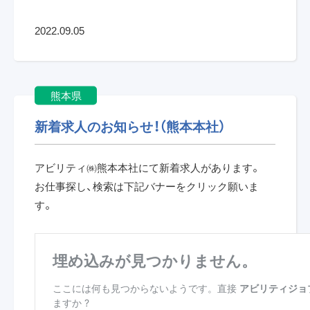
2022.09.05
熊本県
新着求人のお知らせ！（熊本本社）
アビリティ㈱熊本本社にて新着求人があります。
お仕事探し、検索は下記バナーをクリック願いま
す。