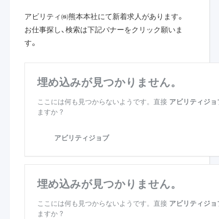
アビリティ㈱熊本本社にて新着求人があります。
お仕事探し、検索は下記バナーをクリック願いま
す。