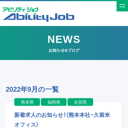
t
o
g
g
NEWS
l
e
お知らせ&ブログ
n
a
v
i
g
2022年9月の一覧
a
t
熊本県
福岡県
佐賀県
i
新着求人のお知らせ！（熊本本社・久留米
o
n
オフィス）