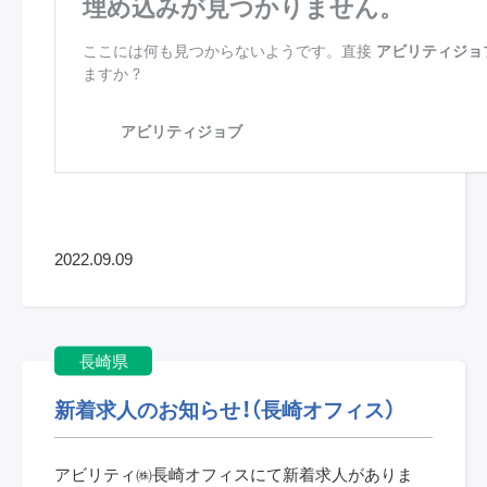
2022.09.09
長崎県
新着求人のお知らせ！（長崎オフィス）
アビリティ㈱長崎オフィスにて新着求人がありま