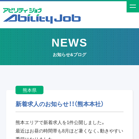
t
o
g
g
NEWS
l
e
お知らせ&ブログ
n
a
v
i
熊本県
g
a
新着求人のお知らせ！！（熊本本社）
t
i
熊本エリアで新着求人を1件公開しました。
o
最近はお昼の時間帯も
8
月ほど暑くなく、動きやすい
n
季節になりました。