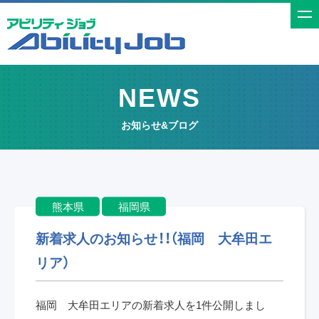
t
o
g
g
NEWS
l
e
お知らせ&ブログ
n
a
v
i
熊本県
福岡県
g
a
新着求人のお知らせ！！（福岡 大牟田エ
t
リア）
i
o
福岡 大牟田エリアの新着求人を1件公開しまし
n