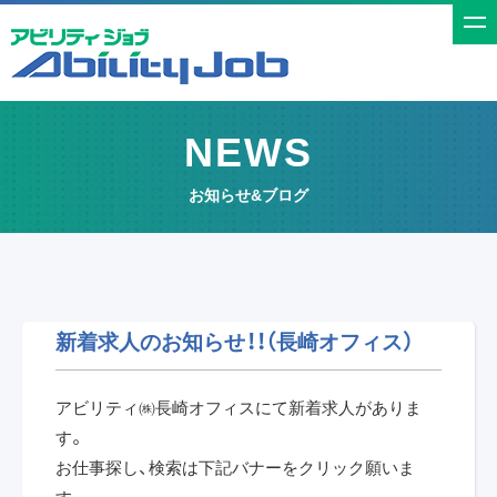
t
o
g
g
NEWS
l
e
お知らせ&ブログ
n
a
v
i
g
新着求人のお知らせ！！（長崎オフィス）
a
t
アビリティ㈱長崎オフィスにて新着求人がありま
i
す。
o
お仕事探し、検索は下記バナーをクリック願いま
n
す。