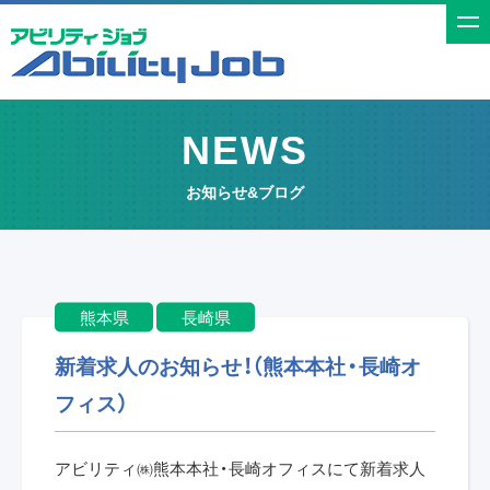
t
o
g
g
NEWS
l
e
お知らせ&ブログ
n
a
v
i
熊本県
長崎県
g
a
新着求人のお知らせ！（熊本本社・長崎オ
t
フィス）
i
o
アビリティ㈱熊本本社・長崎オフィスにて新着求人
n