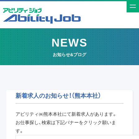
t
o
g
g
NEWS
l
e
お知らせ&ブログ
n
a
v
i
g
新着求人のお知らせ！（熊本本社）
a
t
アビリティ㈱熊本本社にて新着求人があります。
i
お仕事探し、検索は下記バナーをクリック願いま
o
す。
n