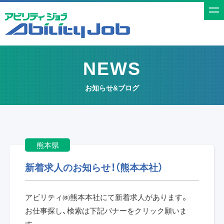
t
o
g
g
NEWS
l
e
お知らせ&ブログ
n
a
v
i
熊本県
g
a
新着求人のお知らせ！（熊本本社）
t
i
アビリティ㈱熊本本社にて新着求人があります。
o
お仕事探し、検索は下記バナーをクリック願いま
n
す。