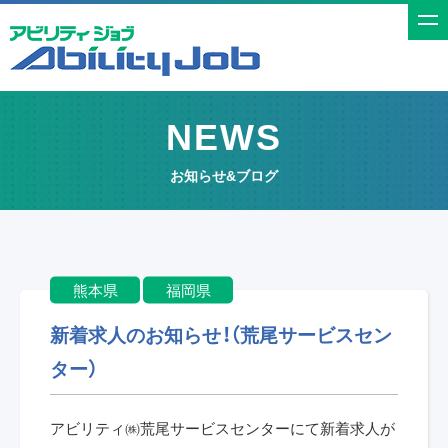
t
o
g
g
NEWS
l
e
お知らせ&ブログ
n
a
v
i
熊本県
福岡県
g
a
新着求人のお知らせ！（荒尾サービスセン
t
ター）
i
o
アビリティ㈱荒尾サービスセンターにて新着求人が
n