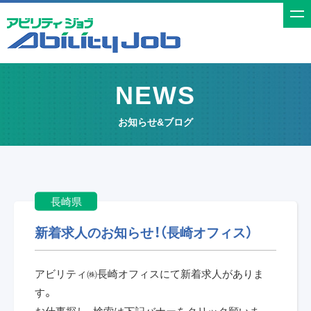
t
o
g
g
NEWS
l
e
お知らせ&ブログ
n
a
v
i
長崎県
g
a
新着求人のお知らせ！（長崎オフィス）
t
i
アビリティ㈱長崎オフィスにて新着求人がありま
o
す。
n
お仕事探し、検索は下記バナーをクリック願いま